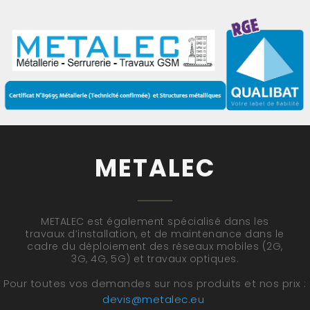
METALEC
METALEC est également spécialisé dans les
travaux d’installation, et de maintenance dans le
cadre du déploiement des réseaux mobiles (2G,
3G, 4G, 5G) et travaux optiques.
Pour toutes vos demandes sur nos produits et nos prix :
devis@metalec.eu